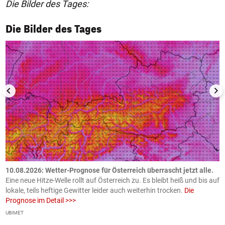
Die Bilder des Tages:
1/50
Die Bilder des Tages
10.08.2026: Wetter-Prognose für Österreich überrascht jetzt alle.
0
e
Eine neue Hitze-Welle rollt auf Österreich zu. Es bleibt heiß und bis auf
z
h
lokale, teils heftige Gewitter leider auch weiterhin trocken.
Die
o
Prognose im Detail >>>
m
UBIMET
Ge