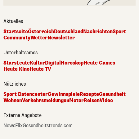
Aktuelles
Startseite
Österreich
Deutschland
Nachrichten
Sport
Community
Wetter
Newsletter
Unterhaltsames
Stars
Leute
Kultur
Digital
Horoskop
Heute Games
Heute Kino
Heute TV
Nützliches
Sport Datencenter
Gewinnspiele
Rezepte
Gesundheit
Wohnen
Verkehrsmeldungen
Motor
Reisen
Video
Externe Angebote
NewsFlix
Gesundheitstrends.com