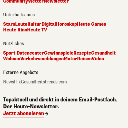
Community
Wetter
Newsletter
Unterhaltsames
Stars
Leute
Kultur
Digital
Horoskop
Heute Games
Heute Kino
Heute TV
Nützliches
Sport Datencenter
Gewinnspiele
Rezepte
Gesundheit
Wohnen
Verkehrsmeldungen
Motor
Reisen
Video
Externe Angebote
NewsFlix
Gesundheitstrends.com
Topaktuell und direkt in deinem Email-Postfach.
Der Heute-Newsletter.
Jetzt abonnieren