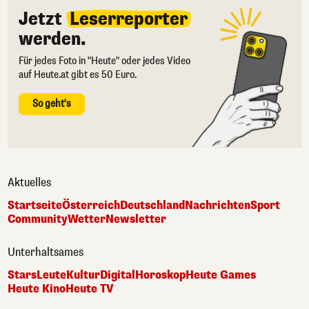
Jetzt
Leserreporter
werden.
Für jedes Foto in "Heute" oder jedes Video
auf Heute.at gibt es 50 Euro.
So geht's
Aktuelles
Startseite
Österreich
Deutschland
Nachrichten
Sport
Community
Wetter
Newsletter
Unterhaltsames
Stars
Leute
Kultur
Digital
Horoskop
Heute Games
Heute Kino
Heute TV