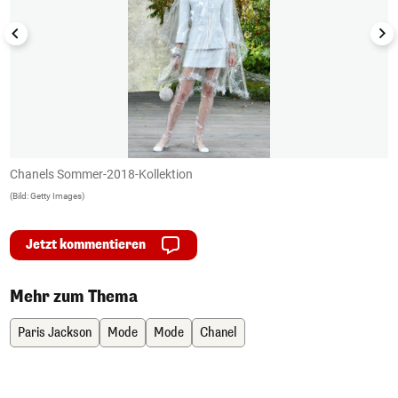
Chanels Sommer-2018-Kollektion
C
(Bild: Getty Images)
(B
Jetzt kommentieren
Mehr zum Thema
Paris Jackson
Mode
Mode
Chanel