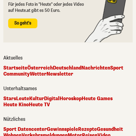
Für jedes Foto in "Heute" oder jedes Video
auf Heute.at gibt es 50 Euro.
So geht's
Aktuelles
Startseite
Österreich
Deutschland
Nachrichten
Sport
Community
Wetter
Newsletter
Unterhaltsames
Stars
Leute
Kultur
Digital
Horoskop
Heute Games
Heute Kino
Heute TV
Nützliches
Sport Datencenter
Gewinnspiele
Rezepte
Gesundheit
Wohnen
Verkehrsmeldungen
Motor
Reisen
Video