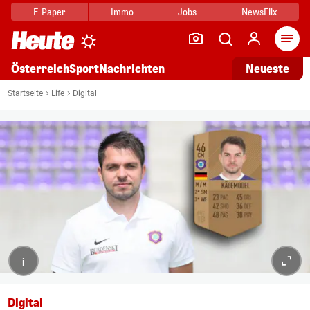
E-Paper
Immo
Jobs
NewsFlix
Arti
Österreich
Sport
Nachrichten
Neueste
Startseite
Life
Digital
i
Digital