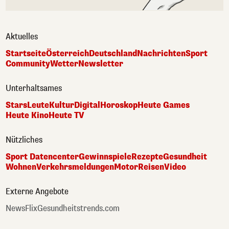
Aktuelles
Startseite
Österreich
Deutschland
Nachrichten
Sport
Community
Wetter
Newsletter
Unterhaltsames
Stars
Leute
Kultur
Digital
Horoskop
Heute Games
Heute Kino
Heute TV
Nützliches
Sport Datencenter
Gewinnspiele
Rezepte
Gesundheit
Wohnen
Verkehrsmeldungen
Motor
Reisen
Video
Externe Angebote
NewsFlix
Gesundheitstrends.com