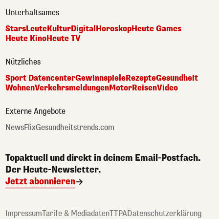
Unterhaltsames
Stars
Leute
Kultur
Digital
Horoskop
Heute Games
Heute Kino
Heute TV
Nützliches
Sport Datencenter
Gewinnspiele
Rezepte
Gesundheit
Wohnen
Verkehrsmeldungen
Motor
Reisen
Video
Externe Angebote
NewsFlix
Gesundheitstrends.com
Topaktuell und direkt in deinem Email-Postfach.
Der Heute-Newsletter.
Jetzt abonnieren
Impressum
Tarife & Mediadaten
TTPA
Datenschutzerklärung