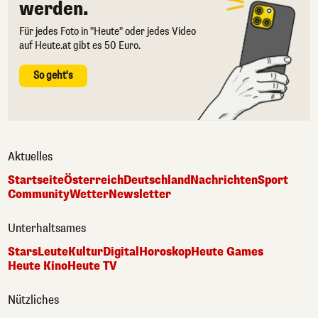
werden.
Für jedes Foto in "Heute" oder jedes Video
auf Heute.at gibt es 50 Euro.
So geht's
Aktuelles
Startseite
Österreich
Deutschland
Nachrichten
Sport
Community
Wetter
Newsletter
Unterhaltsames
Stars
Leute
Kultur
Digital
Horoskop
Heute Games
Heute Kino
Heute TV
Nützliches