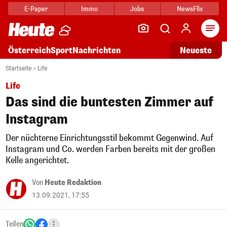
E-Paper
Immo
Jobs
NewsFlix
Arti
Österreich
Sport
Nachrichten
Neueste
Startseite
Life
Life
Das sind die buntesten Zimmer auf
Instagram
Der nüchterne Einrichtungsstil bekommt Gegenwind. Auf
Instagram und Co. werden Farben bereits mit der großen
Kelle angerichtet.
Von
Heute Redaktion
13.09.2021, 17:55
Teilen