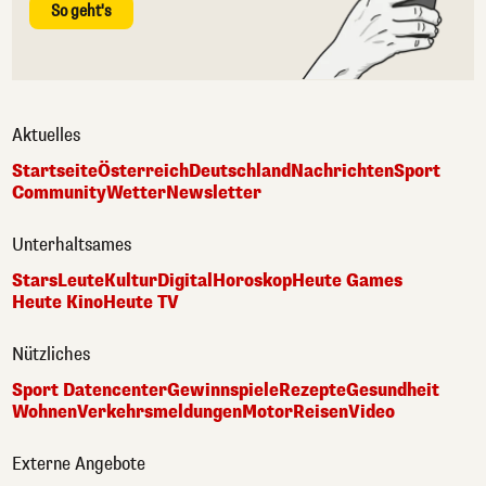
So geht's
Aktuelles
Startseite
Österreich
Deutschland
Nachrichten
Sport
Community
Wetter
Newsletter
Unterhaltsames
Stars
Leute
Kultur
Digital
Horoskop
Heute Games
Heute Kino
Heute TV
Nützliches
Sport Datencenter
Gewinnspiele
Rezepte
Gesundheit
Wohnen
Verkehrsmeldungen
Motor
Reisen
Video
Externe Angebote