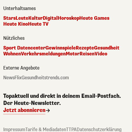
Unterhaltsames
Stars
Leute
Kultur
Digital
Horoskop
Heute Games
Heute Kino
Heute TV
Nützliches
Sport Datencenter
Gewinnspiele
Rezepte
Gesundheit
Wohnen
Verkehrsmeldungen
Motor
Reisen
Video
Externe Angebote
NewsFlix
Gesundheitstrends.com
Topaktuell und direkt in deinem Email-Postfach.
Der Heute-Newsletter.
Jetzt abonnieren
Impressum
Tarife & Mediadaten
TTPA
Datenschutzerklärung