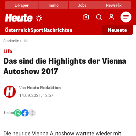
E-Paper
Immo
Jobs
NewsFlix
Arti
Österreich
Sport
Nachrichten
Neueste
Startseite
Life
Life
Das sind die Highlights der Vienna
Autoshow 2017
Von
Heute Redaktion
14.09.2021, 12:57
Teilen
Die heurige Vienna Autoshow wartete wieder mit