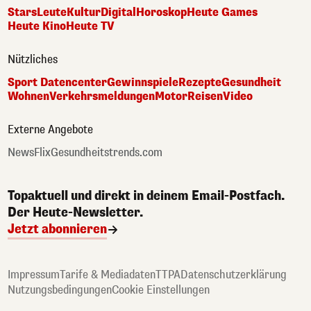
Stars
Leute
Kultur
Digital
Horoskop
Heute Games
Heute Kino
Heute TV
Nützliches
Sport Datencenter
Gewinnspiele
Rezepte
Gesundheit
Wohnen
Verkehrsmeldungen
Motor
Reisen
Video
Externe Angebote
NewsFlix
Gesundheitstrends.com
Topaktuell und direkt in deinem Email-Postfach.
Der Heute-Newsletter.
Jetzt abonnieren
Impressum
Tarife & Mediadaten
TTPA
Datenschutzerklärung
Nutzungsbedingungen
Cookie Einstellungen