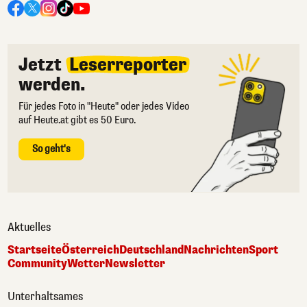
Jetzt
Leserreporter
werden.
Für jedes Foto in "Heute" oder jedes Video
auf Heute.at gibt es 50 Euro.
So geht's
Aktuelles
Startseite
Österreich
Deutschland
Nachrichten
Sport
Community
Wetter
Newsletter
Unterhaltsames