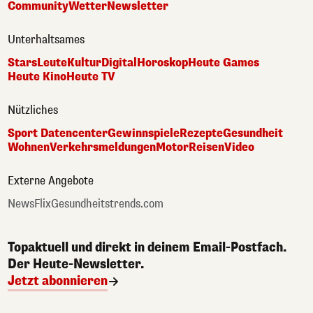
Community
Wetter
Newsletter
Unterhaltsames
Stars
Leute
Kultur
Digital
Horoskop
Heute Games
Heute Kino
Heute TV
Nützliches
Sport Datencenter
Gewinnspiele
Rezepte
Gesundheit
Wohnen
Verkehrsmeldungen
Motor
Reisen
Video
Externe Angebote
NewsFlix
Gesundheitstrends.com
Topaktuell und direkt in deinem Email-Postfach.
Der Heute-Newsletter.
Jetzt abonnieren