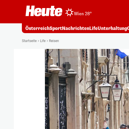
Wien 28°
Österreich
Sport
Nachrichten
Life
Unterhaltung
Startseite
Life
Reisen