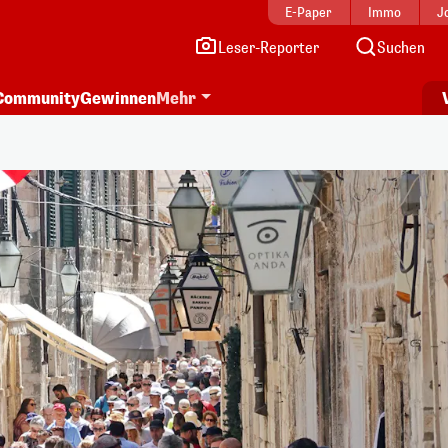
E-Paper
Immo
J
Leser-Reporter
Suchen
Community
Gewinnen
Mehr