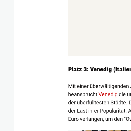
Platz 3: Venedig (Italie
Mit einer überwältigenden 
beansprucht
Venedig
die u
der überfülltesten Städte.
der Last ihrer Popularität. 
Euro verlangen, um den "Ov
1/6