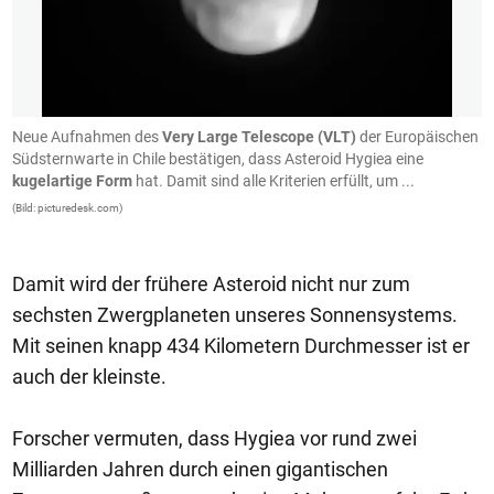
Neue Aufnahmen des
Very Large Telescope (VLT)
der Europäischen
.
en
Südsternwarte in Chile bestätigen, dass Asteroid Hygiea eine
e
kugelartige Form
hat. Damit sind alle Kriterien erfüllt, um ...
Z
(Bild: picturedesk.com)
(B
Damit wird der frühere Asteroid nicht nur zum
sechsten Zwergplaneten unseres Sonnensystems.
Mit seinen knapp 434 Kilometern Durchmesser ist er
auch der kleinste.
Forscher vermuten, dass Hygiea vor rund zwei
Milliarden Jahren durch einen gigantischen