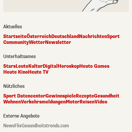
Aktuelles
Startseite
Österreich
Deutschland
Nachrichten
Sport
Community
Wetter
Newsletter
Unterhaltsames
Stars
Leute
Kultur
Digital
Horoskop
Heute Games
Heute Kino
Heute TV
Nützliches
Sport Datencenter
Gewinnspiele
Rezepte
Gesundheit
Wohnen
Verkehrsmeldungen
Motor
Reisen
Video
Externe Angebote
NewsFlix
Gesundheitstrends.com