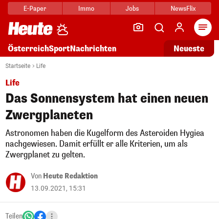
E-Paper
Immo
Jobs
NewsFlix
Arti
Österreich
Sport
Nachrichten
Neueste
Startseite
Life
Life
Das Sonnensystem hat einen neuen
Zwergplaneten
Astronomen haben die Kugelform des Asteroiden Hygiea
nachgewiesen. Damit erfüllt er alle Kriterien, um als
Zwergplanet zu gelten.
Von
Heute Redaktion
13.09.2021, 15:31
Teilen