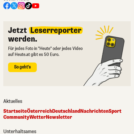
Jetzt
Leserreporter
werden.
Für jedes Foto in "Heute" oder jedes Video
auf Heute.at gibt es 50 Euro.
So geht's
Aktuelles
Startseite
Österreich
Deutschland
Nachrichten
Sport
Community
Wetter
Newsletter
Unterhaltsames