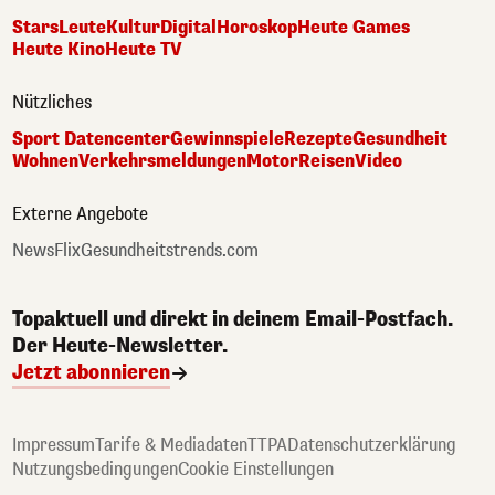
Stars
Leute
Kultur
Digital
Horoskop
Heute Games
Heute Kino
Heute TV
Nützliches
Sport Datencenter
Gewinnspiele
Rezepte
Gesundheit
Wohnen
Verkehrsmeldungen
Motor
Reisen
Video
Externe Angebote
NewsFlix
Gesundheitstrends.com
Topaktuell und direkt in deinem Email-Postfach.
Der Heute-Newsletter.
Jetzt abonnieren
Impressum
Tarife & Mediadaten
TTPA
Datenschutzerklärung
Nutzungsbedingungen
Cookie Einstellungen