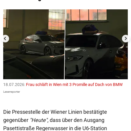
1/50
18.07.2026:
Frau schläft in Wien mit 3 Promille auf Dach von BMW
1
F
Leserreporter
Le
Die Pressestelle der Wiener Linien bestätigte
gegenüber
"Heute"
, dass über den Ausgang
Pasettistraße Regenwasser in die U6-Station