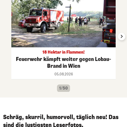
18 Hektar in Flammen!
Feuerwehr kämpft weiter gegen Lobau-
Brand in Wien
05.08.2026
1/50
Schräg, skurril, humorvoll, täglich neu! Das
sind die lustigsten Leserfotos.