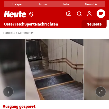
E-Paper
Immo
Jobs
NewsFlix
Arti
Österreich
Sport
Nachrichten
Neueste
Startseite
Community
i
Ausgang gesperrt