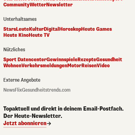
Community
Wetter
Newsletter
Unterhaltsames
Stars
Leute
Kultur
Digital
Horoskop
Heute Games
Heute Kino
Heute TV
Nützliches
Sport Datencenter
Gewinnspiele
Rezepte
Gesundheit
Wohnen
Verkehrsmeldungen
Motor
Reisen
Video
Externe Angebote
NewsFlix
Gesundheitstrends.com
Topaktuell und direkt in deinem Email-Postfach.
Der Heute-Newsletter.
Jetzt abonnieren