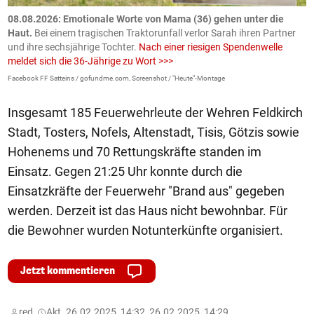
m
08.08.2026: Emotionale Worte von Mama (36) gehen unter die
0
Haut.
Bei einem tragischen Traktorunfall verlor Sarah ihren Partner
B
und ihre sechsjährige Tochter.
Nach einer riesigen Spendenwelle
S
meldet sich die 36-Jährige zu Wort >>>
La
Facebook FF Satteins / gofundme.com, Screenshot / "Heute"-Montage
Insgesamt 185 Feuerwehrleute der Wehren Feldkirch
Stadt, Tosters, Nofels, Altenstadt, Tisis, Götzis sowie
Hohenems und 70 Rettungskräfte standen im
Einsatz. Gegen 21:25 Uhr konnte durch die
Einsatzkräfte der Feuerwehr "Brand aus" gegeben
werden. Derzeit ist das Haus nicht bewohnbar. Für
die Bewohner wurden Notunterkünfte organisiert.
Jetzt kommentieren
red,
Akt. 26.02.2025, 14:32, 26.02.2025, 14:29