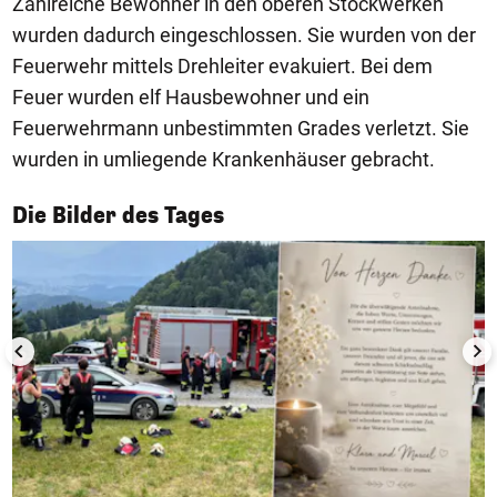
Zahlreiche Bewohner in den oberen Stockwerken
wurden dadurch eingeschlossen. Sie wurden von der
Feuerwehr mittels Drehleiter evakuiert. Bei dem
Feuer wurden elf Hausbewohner und ein
Feuerwehrmann unbestimmten Grades verletzt. Sie
wurden in umliegende Krankenhäuser gebracht.
1/50
Die Bilder des Tages