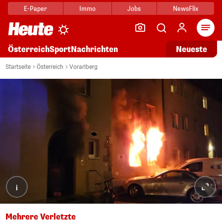
E-Paper
Immo
Jobs
NewsFlix
Arti
Österreich
Sport
Nachrichten
Neueste
Startseite
Österreich
Vorarlberg
i
Mehrere Verletzte