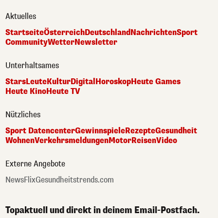
Aktuelles
Startseite
Österreich
Deutschland
Nachrichten
Sport
Community
Wetter
Newsletter
Unterhaltsames
Stars
Leute
Kultur
Digital
Horoskop
Heute Games
Heute Kino
Heute TV
Nützliches
Sport Datencenter
Gewinnspiele
Rezepte
Gesundheit
Wohnen
Verkehrsmeldungen
Motor
Reisen
Video
Externe Angebote
NewsFlix
Gesundheitstrends.com
Topaktuell und direkt in deinem Email-Postfach.