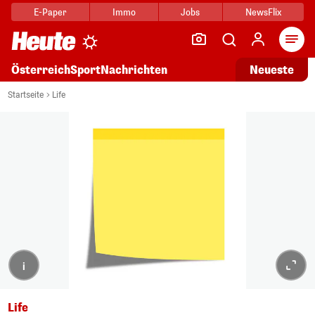
E-Paper
Immo
Jobs
NewsFlix
Arti
Österreich
Sport
Nachrichten
Neueste
Startseite
Life
i
Life