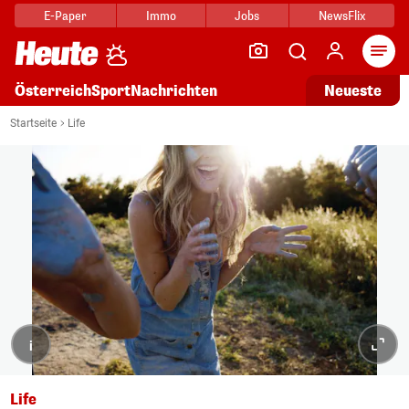
E-Paper
Immo
Jobs
NewsFlix
Arti
Österreich
Sport
Nachrichten
Neueste
Startseite
Life
i
Life