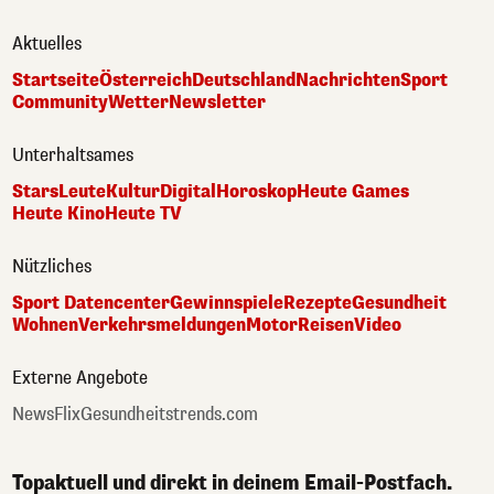
Aktuelles
Startseite
Österreich
Deutschland
Nachrichten
Sport
Community
Wetter
Newsletter
Unterhaltsames
Stars
Leute
Kultur
Digital
Horoskop
Heute Games
Heute Kino
Heute TV
Nützliches
Sport Datencenter
Gewinnspiele
Rezepte
Gesundheit
Wohnen
Verkehrsmeldungen
Motor
Reisen
Video
Externe Angebote
NewsFlix
Gesundheitstrends.com
Topaktuell und direkt in deinem Email-Postfach.