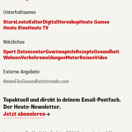
Unterhaltsames
Stars
Leute
Kultur
Digital
Horoskop
Heute Games
Heute Kino
Heute TV
Nützliches
Sport Datencenter
Gewinnspiele
Rezepte
Gesundheit
Wohnen
Verkehrsmeldungen
Motor
Reisen
Video
Externe Angebote
NewsFlix
Gesundheitstrends.com
Topaktuell und direkt in deinem Email-Postfach.
Der Heute-Newsletter.
Jetzt abonnieren