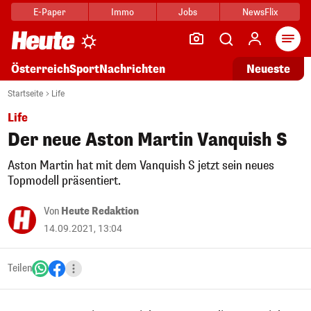
E-Paper
Immo
Jobs
NewsFlix
Arti
Österreich
Sport
Nachrichten
Neueste
Startseite
Life
Life
Der neue Aston Martin Vanquish S
Aston Martin hat mit dem Vanquish S jetzt sein neues
Topmodell präsentiert.
Von
Heute Redaktion
14.09.2021, 13:04
Teilen