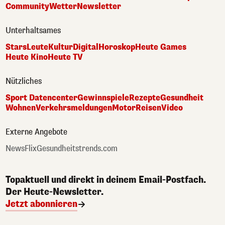
Community
Wetter
Newsletter
Unterhaltsames
Stars
Leute
Kultur
Digital
Horoskop
Heute Games
Heute Kino
Heute TV
Nützliches
Sport Datencenter
Gewinnspiele
Rezepte
Gesundheit
Wohnen
Verkehrsmeldungen
Motor
Reisen
Video
Externe Angebote
NewsFlix
Gesundheitstrends.com
Topaktuell und direkt in deinem Email-Postfach.
Der Heute-Newsletter.
Jetzt abonnieren