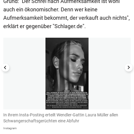
Grund: "Der Schrei nach Aufmerksamkeit ist wohl
auch ein ökonomischer. Denn wer keine
Aufmerksamkeit bekommt, der verkauft auch nichts",
erklärt er gegenüber "Schlager.de".
1/2
In ihrem Insta-Posting erteilt Wendler-Gattin Laura Müller allen
Z
Schwangerschaftsgerüchten eine Abfuhr
S
Instagram
In