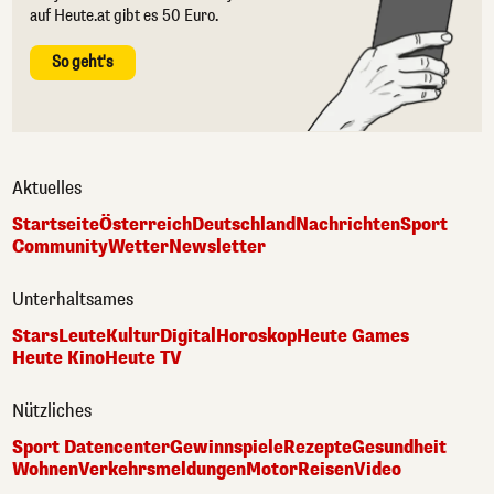
auf Heute.at gibt es 50 Euro.
So geht's
Aktuelles
Startseite
Österreich
Deutschland
Nachrichten
Sport
Community
Wetter
Newsletter
Unterhaltsames
Stars
Leute
Kultur
Digital
Horoskop
Heute Games
Heute Kino
Heute TV
Nützliches
Sport Datencenter
Gewinnspiele
Rezepte
Gesundheit
Wohnen
Verkehrsmeldungen
Motor
Reisen
Video