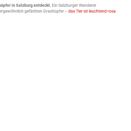
üpfer in Salzburg entdeckt.
Ein Salzburger Wanderer
05.08
ußergewöhnlich gefärbten Grashüpfer –
das Tier ist leuchtend rosa
schlie
APA-Imag