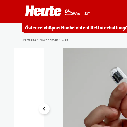
Wien 33°
Österreich
Sport
Nachrichten
Life
Unterhaltung
1/8
Startseite
Nachrichten
Welt