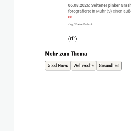
tzte.
Zu einem tragischen
06.08.2026: Seltener pinker Grash
igen gekommen.
Bei einem Frontal-
fotografierte in Muhr (S) einen a
>>
zVg / Dieter Dobnik
(rfr)
Mehr zum Thema
Good News
Weltwoche
Gesundheit