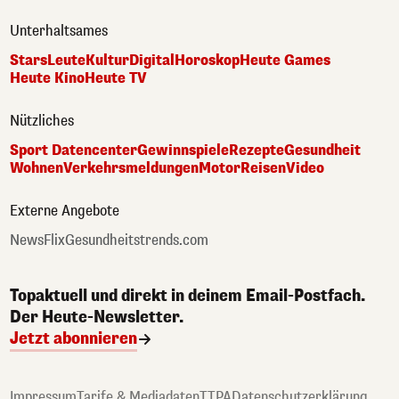
Unterhaltsames
Stars
Leute
Kultur
Digital
Horoskop
Heute Games
Heute Kino
Heute TV
Nützliches
Sport Datencenter
Gewinnspiele
Rezepte
Gesundheit
Wohnen
Verkehrsmeldungen
Motor
Reisen
Video
Externe Angebote
NewsFlix
Gesundheitstrends.com
Topaktuell und direkt in deinem Email-Postfach.
Der Heute-Newsletter.
Jetzt abonnieren
Impressum
Tarife & Mediadaten
TTPA
Datenschutzerklärung