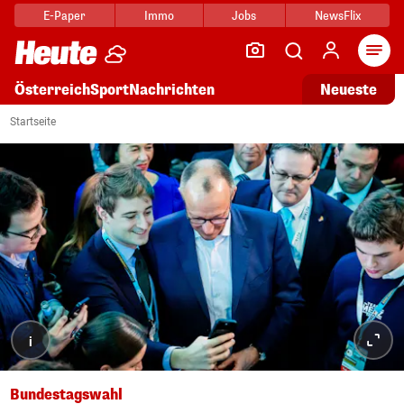
E-Paper
Immo
Jobs
NewsFlix
Arti
Österreich
Sport
Nachrichten
Neueste
Startseite
i
Bundestagswahl