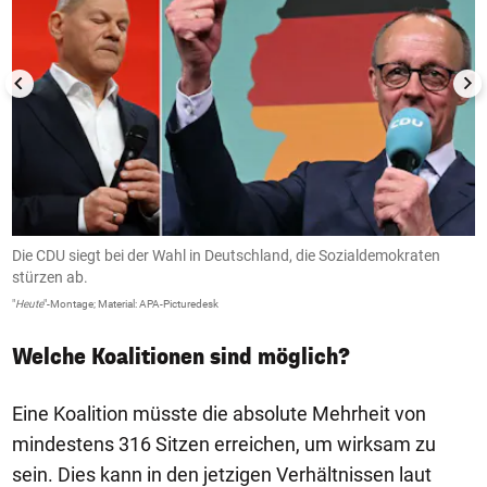
Die CDU siegt bei der Wahl in Deutschland, die Sozialdemokraten
J
stürzen ab.
M
"
Heute
"-Montage; Material: APA-Picturedesk
"H
Welche Koalitionen sind möglich?
Eine Koalition müsste die absolute Mehrheit von
mindestens 316 Sitzen erreichen, um wirksam zu
sein. Dies kann in den jetzigen Verhältnissen laut