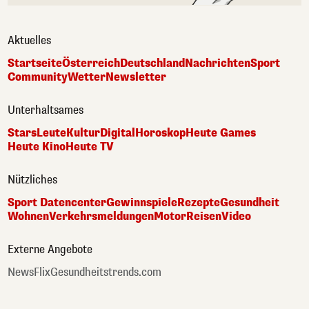
Aktuelles
Startseite
Österreich
Deutschland
Nachrichten
Sport
Community
Wetter
Newsletter
Unterhaltsames
Stars
Leute
Kultur
Digital
Horoskop
Heute Games
Heute Kino
Heute TV
Nützliches
Sport Datencenter
Gewinnspiele
Rezepte
Gesundheit
Wohnen
Verkehrsmeldungen
Motor
Reisen
Video
Externe Angebote
NewsFlix
Gesundheitstrends.com