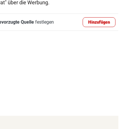
at" über die Werbung.
evorzugte Quelle
festlegen
Hinzufügen