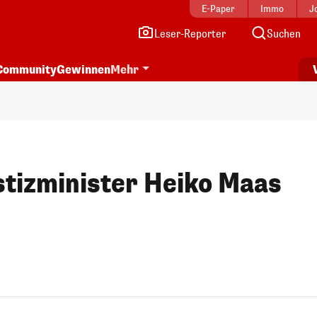
E-Paper
Immo
J
Leser-Reporter
Suchen
Community
Gewinnen
Mehr
tizminister Heiko Maas