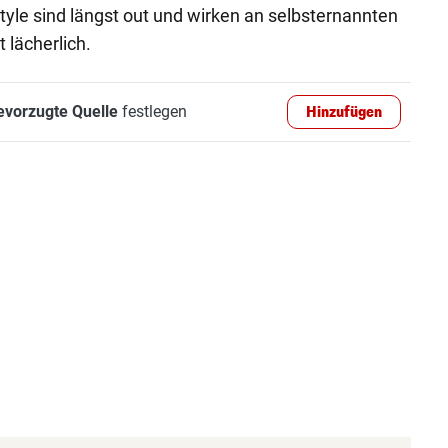
yle sind längst out und wirken an selbsternannten
 lächerlich.
evorzugte Quelle
festlegen
Hinzufügen