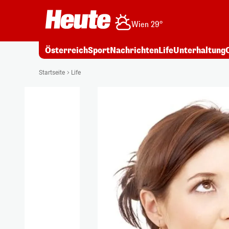
Wien 29°
Österreich
Sport
Nachrichten
Life
Unterhaltung
Startseite
Life