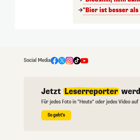
"Bier ist besser al
Social Media
Jetzt
Leserreporter
werd
Für jedes Foto in "Heute" oder jedes Video auf
So geht's