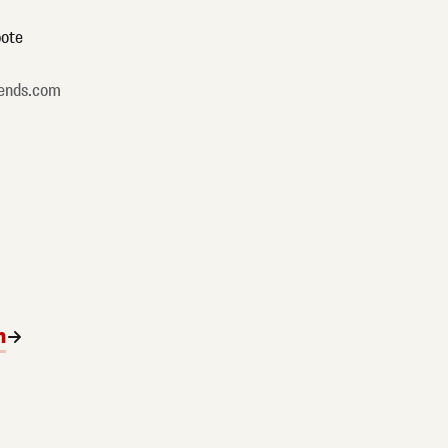
ote
ends.com
n