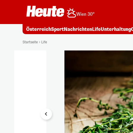
Wien 30°
Österreich
Sport
Nachrichten
Life
Unterhaltung
1/12
Startseite
Life