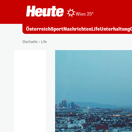
Wien 25°
Österreich
Sport
Nachrichten
Life
Unterhaltung
Startseite
Life