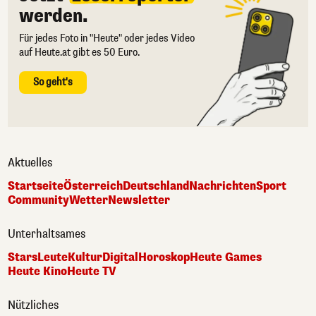
werden.
Für jedes Foto in "Heute" oder jedes Video
auf Heute.at gibt es 50 Euro.
So geht's
Aktuelles
Startseite
Österreich
Deutschland
Nachrichten
Sport
Community
Wetter
Newsletter
Unterhaltsames
Stars
Leute
Kultur
Digital
Horoskop
Heute Games
Heute Kino
Heute TV
Nützliches