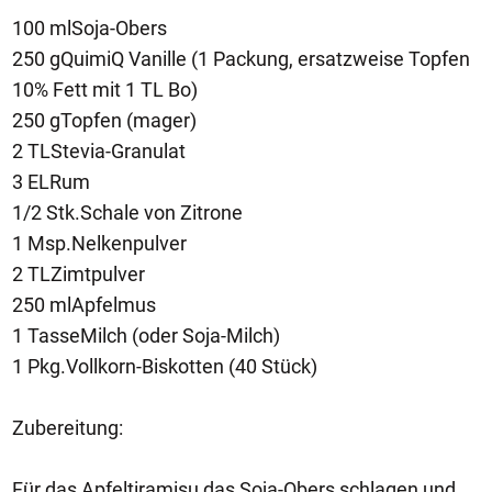
100 mlSoja-Obers
250 gQuimiQ Vanille (1 Packung, ersatzweise Topfen
10% Fett mit 1 TL Bo)
250 gTopfen (mager)
2 TLStevia-Granulat
3 ELRum
1/2 Stk.Schale von Zitrone
1 Msp.Nelkenpulver
2 TLZimtpulver
250 mlApfelmus
1 TasseMilch (oder Soja-Milch)
1 Pkg.Vollkorn-Biskotten (40 Stück)
Zubereitung:
Für das Apfeltiramisu das Soja-Obers schlagen und