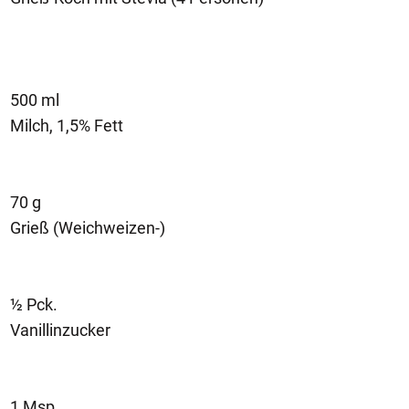
500 ml
Milch, 1,5% Fett
70 g
Grieß (Weichweizen-)
½ Pck.
Vanillinzucker
1 Msp.