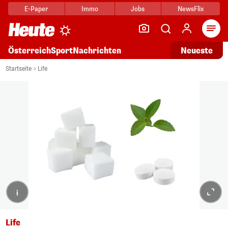
E-Paper
Immo
Jobs
NewsFlix
Arti
Österreich
Sport
Nachrichten
Neueste
Startseite
Life
i
Life