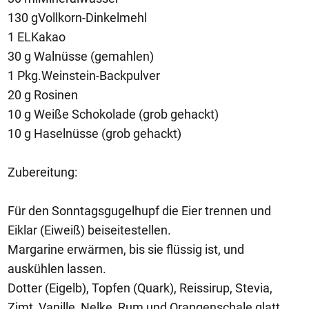
130 gVollkorn-Dinkelmehl
1 ELKakao
30 g Walnüsse (gemahlen)
1 Pkg.Weinstein-Backpulver
20 g Rosinen
10 g Weiße Schokolade (grob gehackt)
10 g Haselnüsse (grob gehackt)
Zubereitung:
Für den Sonntagsgugelhupf die Eier trennen und
Eiklar (Eiweiß) beiseitestellen.
Margarine erwärmen, bis sie flüssig ist, und
auskühlen lassen.
Dotter (Eigelb), Topfen (Quark), Reissirup, Stevia,
Zimt, Vanille, Nelke, Rum und Orangenschale glatt