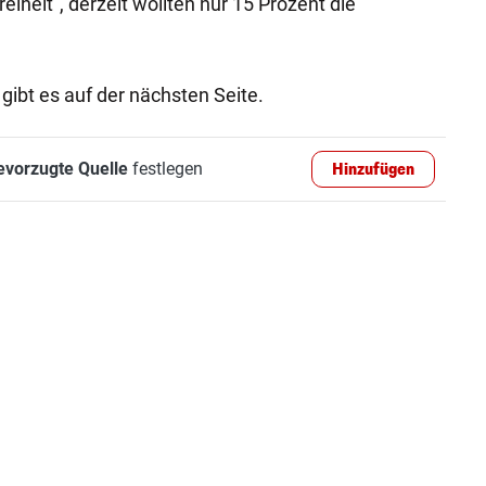
iheit", derzeit wollten nur 15 Prozent die
ibt es auf der nächsten Seite.
evorzugte Quelle
festlegen
Hinzufügen