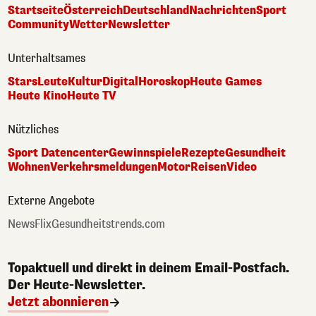
Startseite
Österreich
Deutschland
Nachrichten
Sport
Community
Wetter
Newsletter
Unterhaltsames
Stars
Leute
Kultur
Digital
Horoskop
Heute Games
Heute Kino
Heute TV
Nützliches
Sport Datencenter
Gewinnspiele
Rezepte
Gesundheit
Wohnen
Verkehrsmeldungen
Motor
Reisen
Video
Externe Angebote
NewsFlix
Gesundheitstrends.com
Topaktuell und direkt in deinem Email-Postfach.
Der Heute-Newsletter.
Jetzt abonnieren