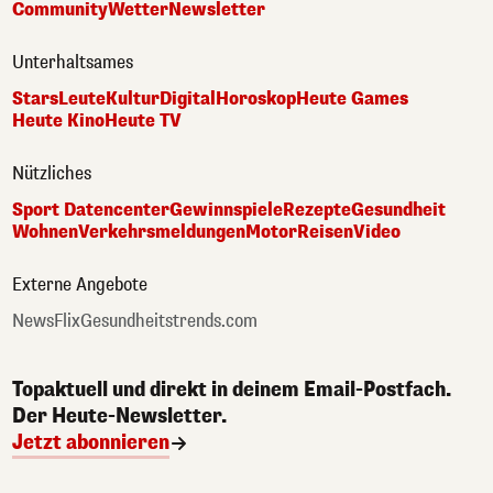
Community
Wetter
Newsletter
Unterhaltsames
Stars
Leute
Kultur
Digital
Horoskop
Heute Games
Heute Kino
Heute TV
Nützliches
Sport Datencenter
Gewinnspiele
Rezepte
Gesundheit
Wohnen
Verkehrsmeldungen
Motor
Reisen
Video
Externe Angebote
NewsFlix
Gesundheitstrends.com
Topaktuell und direkt in deinem Email-Postfach.
Der Heute-Newsletter.
Jetzt abonnieren