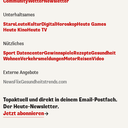
Community
Wetter
Newsletter
Unterhaltsames
Stars
Leute
Kultur
Digital
Horoskop
Heute Games
Heute Kino
Heute TV
Nützliches
Sport Datencenter
Gewinnspiele
Rezepte
Gesundheit
Wohnen
Verkehrsmeldungen
Motor
Reisen
Video
Externe Angebote
NewsFlix
Gesundheitstrends.com
Topaktuell und direkt in deinem Email-Postfach.
Der Heute-Newsletter.
Jetzt abonnieren