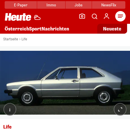
E-Paper
Immo
Jobs
NewsFlix
Arti
Österreich
Sport
Nachrichten
Neueste
Startseite
Life
i
Life