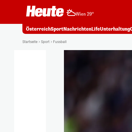
Wien 29°
Österreich
Sport
Nachrichten
Life
Unterhaltung
Startseite
Sport
Fussball