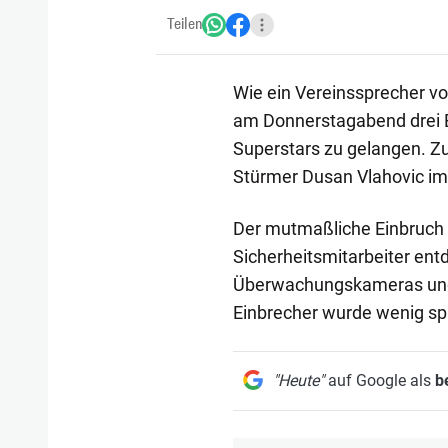
Teilen
Wie ein Vereinssprecher vo
am Donnerstagabend drei E
Superstars zu gelangen. Zu
Stürmer Dusan Vlahovic i
Der mutmaßliche Einbruch k
Sicherheitsmitarbeiter entd
Überwachungskameras und v
Einbrecher wurde wenig s
"Heute"
auf Google als
b
1/13