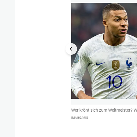
e, verlor unter anderem gegen Ungarn
Wer krönt sich zum Weltmeister? W
unumstritten. Die Stimmung des EM-
IMAGO/MIS
 Erwartungshaltung – der Hype kannte
hien auch zu lähmen.