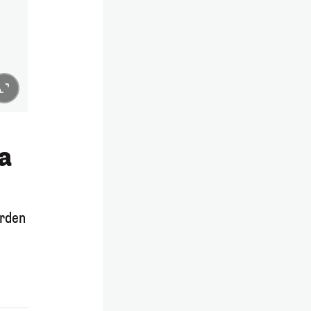
a
urden