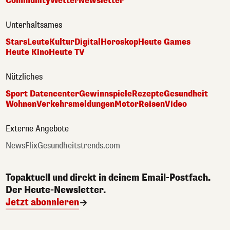
Community
Wetter
Newsletter
Unterhaltsames
Stars
Leute
Kultur
Digital
Horoskop
Heute Games
Heute Kino
Heute TV
Nützliches
Sport Datencenter
Gewinnspiele
Rezepte
Gesundheit
Wohnen
Verkehrsmeldungen
Motor
Reisen
Video
Externe Angebote
NewsFlix
Gesundheitstrends.com
Topaktuell und direkt in deinem Email-Postfach.
Der Heute-Newsletter.
Jetzt abonnieren