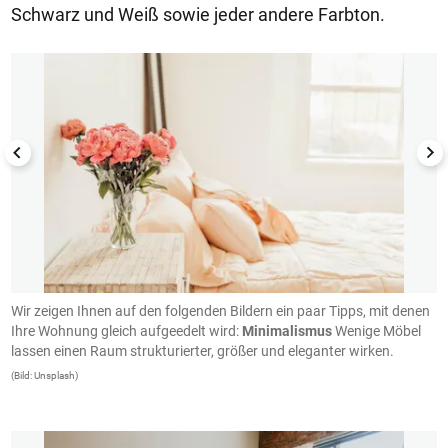
Schwarz und Weiß sowie jeder andere Farbton.
1/16
Wir zeigen Ihnen auf den folgenden Bildern ein paar Tipps, mit denen
I
Ihre Wohnung gleich aufgeedelt wird:
Minimalismus
Wenige Möbel
w
lassen einen Raum strukturierter, größer und eleganter wirken.
(B
(Bild: Unsplash)
1/16