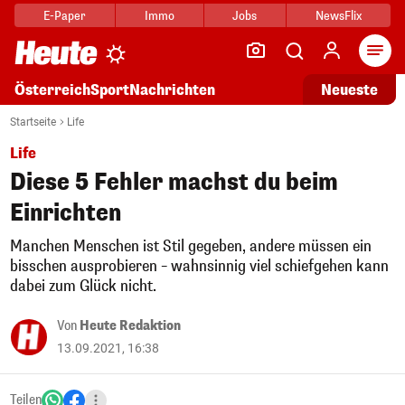
E-Paper
Immo
Jobs
NewsFlix
Arti
Österreich
Sport
Nachrichten
Neueste
Startseite
Life
Life
Diese 5 Fehler machst du beim
Einrichten
Manchen Menschen ist Stil gegeben, andere müssen ein
bisschen ausprobieren – wahnsinnig viel schiefgehen kann
dabei zum Glück nicht.
Von
Heute Redaktion
13.09.2021, 16:38
Teilen