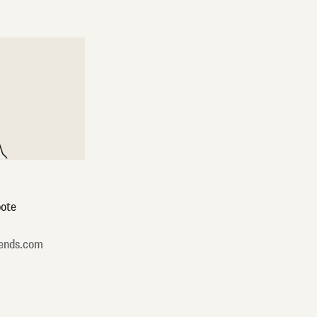
ote
ends.com