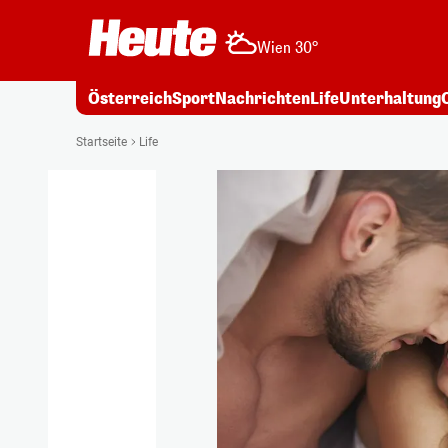
Wien 30°
Österreich
Sport
Nachrichten
Life
Unterhaltung
Startseite
Life