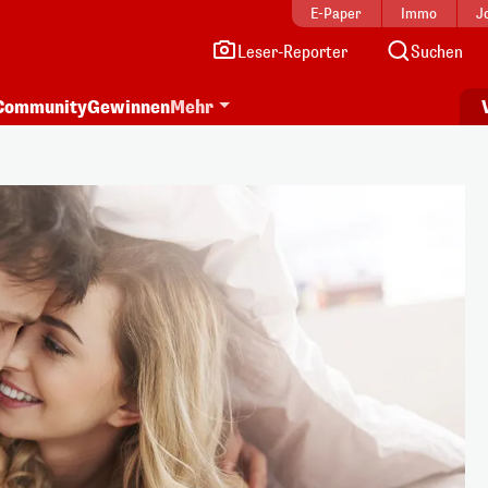
E-Paper
Immo
J
Leser-Reporter
Suchen
Community
Gewinnen
Mehr