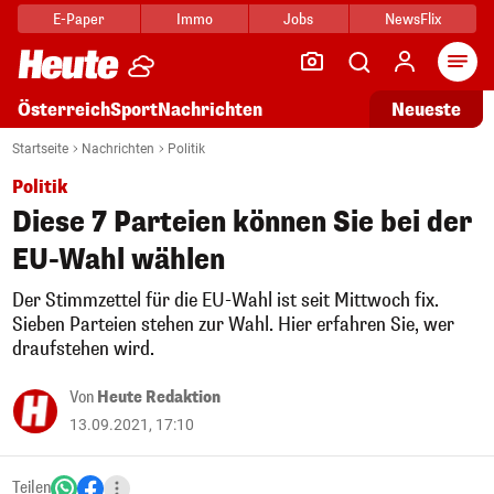
E-Paper
Immo
Jobs
NewsFlix
Arti
Österreich
Sport
Nachrichten
Neueste
Startseite
Nachrichten
Politik
Politik
Diese 7 Parteien können Sie bei der
EU-Wahl wählen
Der Stimmzettel für die EU-Wahl ist seit Mittwoch fix.
Sieben Parteien stehen zur Wahl. Hier erfahren Sie, wer
draufstehen wird.
Von
Heute Redaktion
13.09.2021, 17:10
Teilen