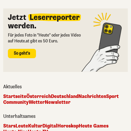
Jetzt
Leserreporter
werden.
Für jedes Foto in "Heute" oder jedes Video
auf Heute.at gibt es 50 Euro.
So geht's
Aktuelles
Startseite
Österreich
Deutschland
Nachrichten
Sport
Community
Wetter
Newsletter
Unterhaltsames
Stars
Leute
Kultur
Digital
Horoskop
Heute Games