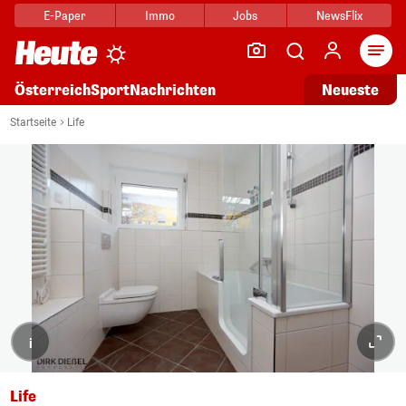
E-Paper
Immo
Jobs
NewsFlix
Arti
Österreich
Sport
Nachrichten
Neueste
Startseite
Life
i
Life