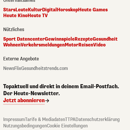
Unterhaltsames
Stars
Leute
Kultur
Digital
Horoskop
Heute Games
Heute Kino
Heute TV
Nützliches
Sport Datencenter
Gewinnspiele
Rezepte
Gesundheit
Wohnen
Verkehrsmeldungen
Motor
Reisen
Video
Externe Angebote
NewsFlix
Gesundheitstrends.com
Topaktuell und direkt in deinem Email-Postfach.
Der Heute-Newsletter.
Jetzt abonnieren
Impressum
Tarife & Mediadaten
TTPA
Datenschutzerklärung
Nutzungsbedingungen
Cookie Einstellungen