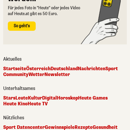
Für jedes Foto in "Heute" oder jedes Video
auf Heute.at gibt es 50 Euro.
So geht's
Aktuelles
Startseite
Österreich
Deutschland
Nachrichten
Sport
Community
Wetter
Newsletter
Unterhaltsames
Stars
Leute
Kultur
Digital
Horoskop
Heute Games
Heute Kino
Heute TV
Nützliches
Sport Datencenter
Gewinnspiele
Rezepte
Gesundheit