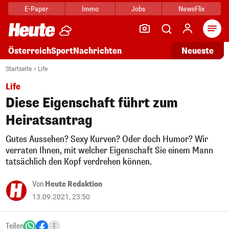
E-Paper
Immo
Jobs
NewsFlix
Arti
Österreich
Sport
Nachrichten
Neueste
Startseite
Life
Life
Diese Eigenschaft führt zum
Heiratsantrag
Gutes Aussehen? Sexy Kurven? Oder doch Humor? Wir
verraten Ihnen, mit welcher Eigenschaft Sie einem Mann
tatsächlich den Kopf verdrehen können.
Von
Heute Redaktion
13.09.2021, 23:50
Teilen