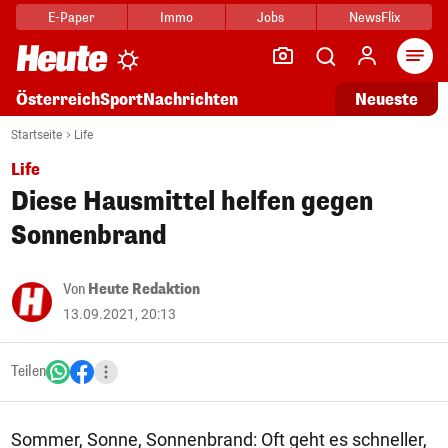
E-Paper
Immo
Jobs
NewsFlix
Arti
Österreich
Sport
Nachrichten
Neueste
Startseite
Life
Life
Diese Hausmittel helfen gegen
Sonnenbrand
Von
Heute Redaktion
13.09.2021, 20:13
Teilen
Sommer, Sonne, Sonnenbrand: Oft geht es schneller,