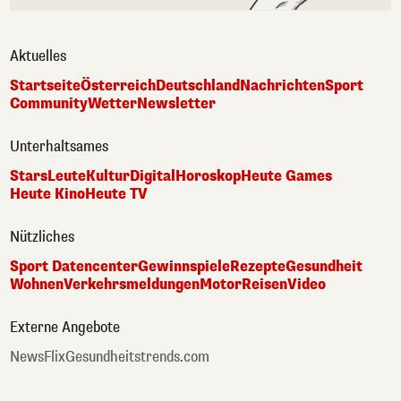
Aktuelles
Startseite
Österreich
Deutschland
Nachrichten
Sport
Community
Wetter
Newsletter
Unterhaltsames
Stars
Leute
Kultur
Digital
Horoskop
Heute Games
Heute Kino
Heute TV
Nützliches
Sport Datencenter
Gewinnspiele
Rezepte
Gesundheit
Wohnen
Verkehrsmeldungen
Motor
Reisen
Video
Externe Angebote
NewsFlix
Gesundheitstrends.com