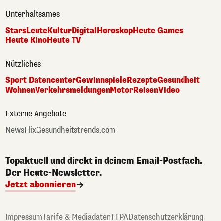
Unterhaltsames
Stars
Leute
Kultur
Digital
Horoskop
Heute Games
Heute Kino
Heute TV
Nützliches
Sport Datencenter
Gewinnspiele
Rezepte
Gesundheit
Wohnen
Verkehrsmeldungen
Motor
Reisen
Video
Externe Angebote
NewsFlix
Gesundheitstrends.com
Topaktuell und direkt in deinem Email-Postfach.
Der Heute-Newsletter.
Jetzt abonnieren
Impressum
Tarife & Mediadaten
TTPA
Datenschutzerklärung