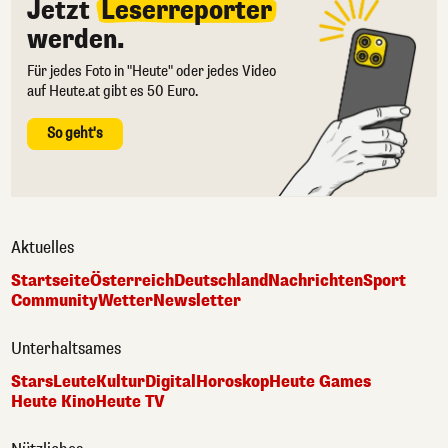
Jetzt
Leserreporter
werden.
Für jedes Foto in "Heute" oder jedes Video
auf Heute.at gibt es 50 Euro.
So geht's
Aktuelles
Startseite
Österreich
Deutschland
Nachrichten
Sport
Community
Wetter
Newsletter
Unterhaltsames
Stars
Leute
Kultur
Digital
Horoskop
Heute Games
Heute Kino
Heute TV