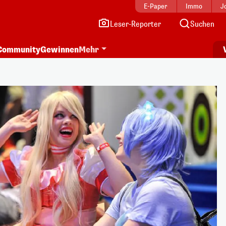
E-Paper
Immo
J
Leser-Reporter
Suchen
Community
Gewinnen
Mehr