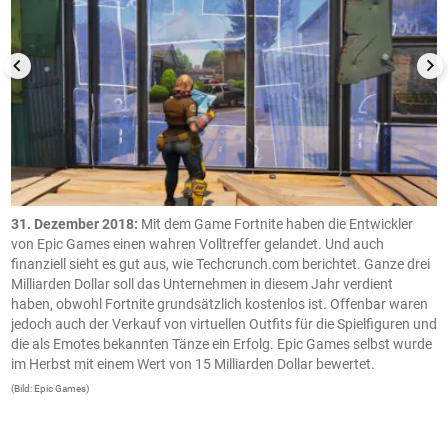
e
31. Dezember 2018:
Mit dem Game Fortnite haben die Entwickler
S
as
von Epic Games einen wahren Volltreffer gelandet. Und auch
e
u
finanziell sieht es gut aus, wie Techcrunch.com berichtet. Ganze drei
m
Milliarden Dollar soll das Unternehmen in diesem Jahr verdient
v
haben, obwohl Fortnite grundsätzlich kostenlos ist. Offenbar waren
H
jedoch auch der Verkauf von virtuellen Outfits für die Spielfiguren und
G
die als Emotes bekannten Tänze ein Erfolg. Epic Games selbst wurde
s
im Herbst mit einem Wert von 15 Milliarden Dollar bewertet.
(B
(Bild: Epic Games)