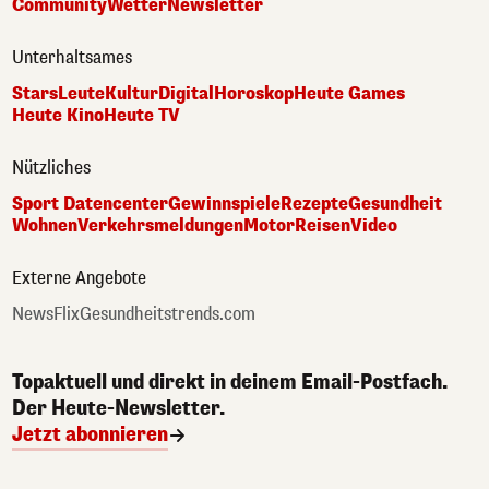
Community
Wetter
Newsletter
Unterhaltsames
Stars
Leute
Kultur
Digital
Horoskop
Heute Games
Heute Kino
Heute TV
Nützliches
Sport Datencenter
Gewinnspiele
Rezepte
Gesundheit
Wohnen
Verkehrsmeldungen
Motor
Reisen
Video
Externe Angebote
NewsFlix
Gesundheitstrends.com
Topaktuell und direkt in deinem Email-Postfach.
Der Heute-Newsletter.
Jetzt abonnieren