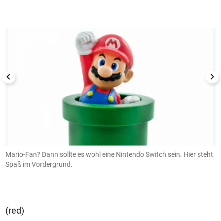
1/6
Mario-Fan? Dann sollte es wohl eine Nintendo Switch sein. Hier steht
A
g.
Spaß im Vordergrund.
k
(red)