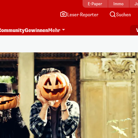
E-Paper
Immo
J
Leser-Reporter
Suchen
Community
Gewinnen
Mehr