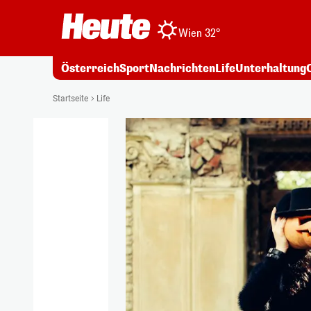
Wien 32°
Österreich
Sport
Nachrichten
Life
Unterhaltung
Startseite
Life