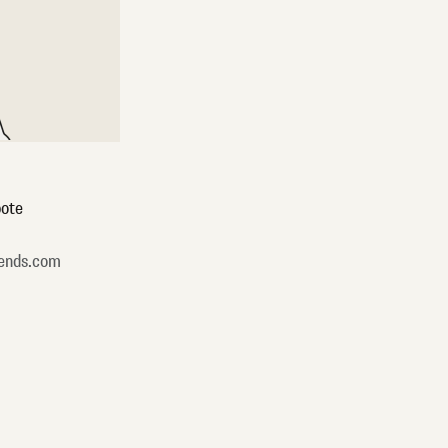
ote
ends.com