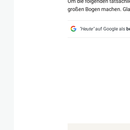
Um die folgenden tatsächli
großen Bogen machen. Glaub
"Heute"
auf Google als
b