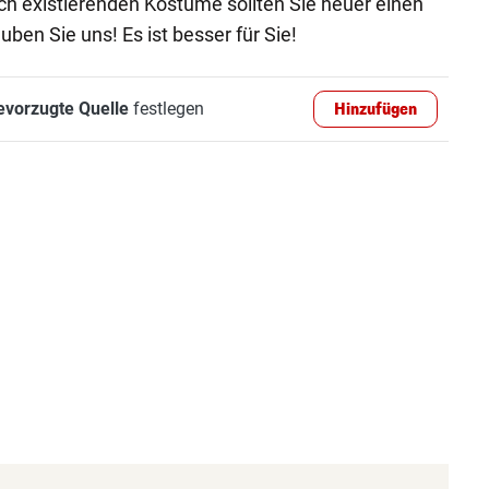
ch existierenden Kostüme sollten Sie heuer einen
en Sie uns! Es ist besser für Sie!
evorzugte Quelle
festlegen
Hinzufügen