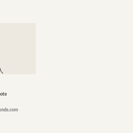
ote
ends.com