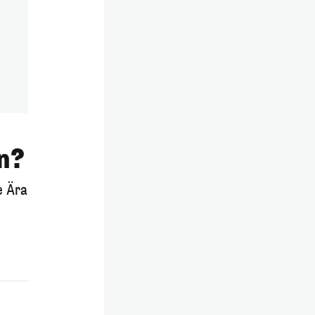
n?
e Ära