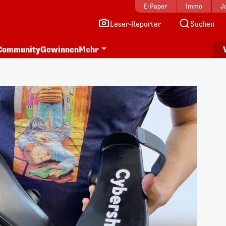
E-Paper
Immo
J
Leser-Reporter
Suchen
Community
Gewinnen
Mehr
i