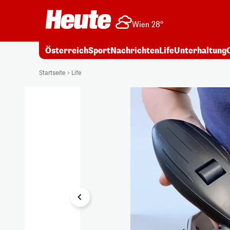
Wien 28°
Österreich
Sport
Nachrichten
Life
Unterhaltung
1/5
Startseite
Life