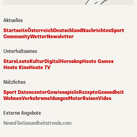
Aktuelles
Startseite
Österreich
Deutschland
Nachrichten
Sport
Community
Wetter
Newsletter
Unterhaltsames
Stars
Leute
Kultur
Digital
Horoskop
Heute Games
Heute Kino
Heute TV
Nützliches
Sport Datencenter
Gewinnspiele
Rezepte
Gesundheit
Wohnen
Verkehrsmeldungen
Motor
Reisen
Video
Externe Angebote
NewsFlix
Gesundheitstrends.com