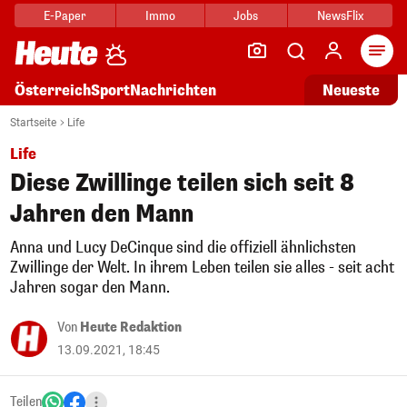
E-Paper
Immo
Jobs
NewsFlix
Arti
Österreich
Sport
Nachrichten
Neueste
Startseite
Life
Life
Diese Zwillinge teilen sich seit 8
Jahren den Mann
Anna und Lucy DeCinque sind die offiziell ähnlichsten
Zwillinge der Welt. In ihrem Leben teilen sie alles - seit acht
Jahren sogar den Mann.
Von
Heute Redaktion
13.09.2021, 18:45
Teilen