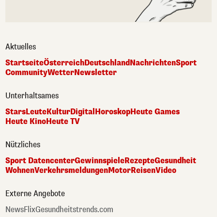
Aktuelles
Startseite
Österreich
Deutschland
Nachrichten
Sport
Community
Wetter
Newsletter
Unterhaltsames
Stars
Leute
Kultur
Digital
Horoskop
Heute Games
Heute Kino
Heute TV
Nützliches
Sport Datencenter
Gewinnspiele
Rezepte
Gesundheit
Wohnen
Verkehrsmeldungen
Motor
Reisen
Video
Externe Angebote
NewsFlix
Gesundheitstrends.com