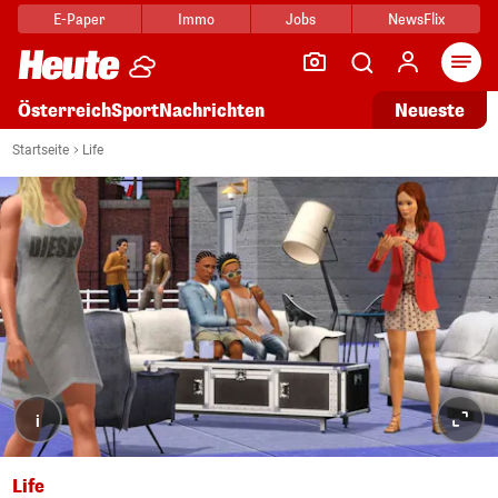
E-Paper
Immo
Jobs
NewsFlix
Arti
Österreich
Sport
Nachrichten
Neueste
Startseite
Life
i
Life