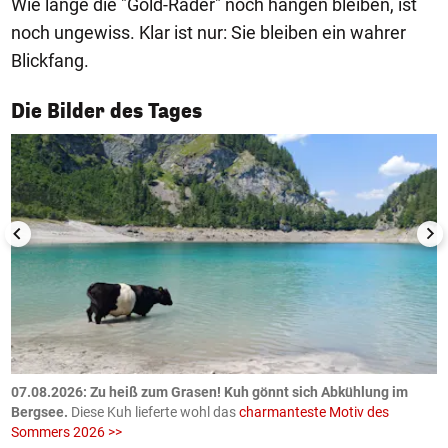
Wie lange die "Gold-Räder" noch hängen bleiben, ist
noch ungewiss. Klar ist nur: Sie bleiben ein wahrer
Blickfang.
1/50
Die Bilder des Tages
ch
07.08.2026: Zu heiß zum Grasen! Kuh gönnt sich Abkühlung im
0
Bergsee.
Diese Kuh lieferte wohl das
charmanteste Motiv des
S
Sommers 2026 >>
a