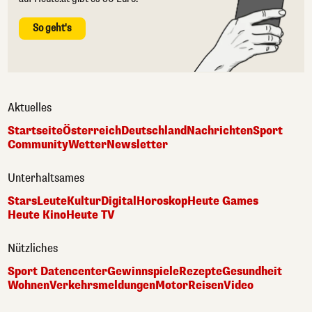
So geht's
Aktuelles
Startseite
Österreich
Deutschland
Nachrichten
Sport
Community
Wetter
Newsletter
Unterhaltsames
Stars
Leute
Kultur
Digital
Horoskop
Heute Games
Heute Kino
Heute TV
Nützliches
Sport Datencenter
Gewinnspiele
Rezepte
Gesundheit
Wohnen
Verkehrsmeldungen
Motor
Reisen
Video