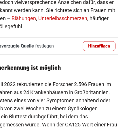
jedoch vielversprechende Anzeichen dafür, dass er
rkannt werden kann. Sie richtete sich an Frauen mit
men –
Blähungen
,
Unterleibsschmerzen
, häufiger
llegefühl.
evorzugte Quelle
festlegen
Hinzufügen
herkennung ist möglich
i 2022 rekrutierten die Forscher 2.596 Frauen im
Jahren aus 24 Krankenhäusern in Großbritannien.
stens eines von vier Symptomen anhaltend oder
alb von zwei Wochen zu einem Gynäkologen
ein Bluttest durchgeführt, bei dem das
 gemessen wurde. Wenn der CA125-Wert einer Frau