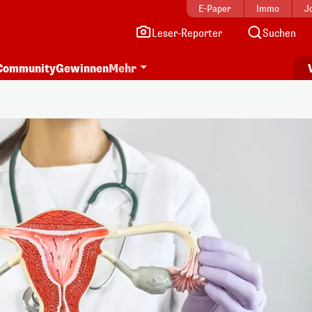
E-Paper
Immo
J
Leser-Reporter
Suchen
Community
Gewinnen
Mehr