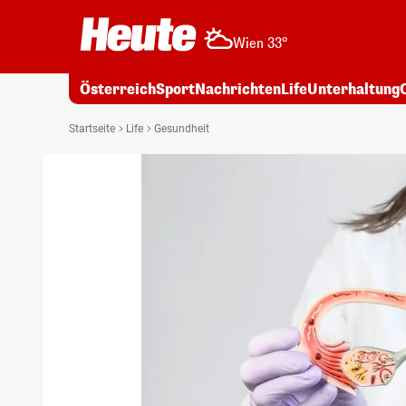
Wien 33°
Österreich
Sport
Nachrichten
Life
Unterhaltung
Startseite
Life
Gesundheit